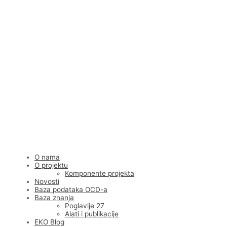
Skip
to
content
O nama
O projektu
Komponente projekta
Novosti
Baza podataka OCD-a
Baza znanja
Poglavlje 27
Alati i publikacije
EKO Blog