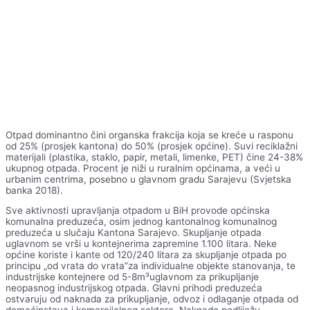
Otpad dominantno čini organska frakcija koja se kreće u rasponu
od 25% (prosjek kantona) do 50% (prosjek općine). Suvi reciklažni
materijali (plastika, staklo, papir, metali, limenke, PET) čine 24-38%
ukupnog otpada. Procent je niži u ruralnim općinama, a veći u
urbanim centrima, posebno u glavnom gradu Sarajevu (Svjetska
banka 2018).
Sve aktivnosti upravljanja otpadom u BiH provode općinska
komunalna preduzeća, osim jednog kantonalnog komunalnog
preduzeća u slučaju Kantona Sarajevo. Skupljanje otpada
uglavnom se vrši u kontejnerima zapremine 1.100 litara. Neke
općine koriste i kante od 120/240 litara za skupljanje otpada po
principu „od vrata do vrata”za individualne objekte stanovanja, te
industrijske kontejnere od 5-8m³uglavnom za prikupljanje
neopasnog industrijskog otpada. Glavni prihodi preduzeća
ostvaruju od naknada za prikupljanje, odvoz i odlaganje otpada od