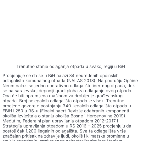
Trenutno stanje odlaganja otpada u svakoj regiji u BiH
Procjenjuje se da se u BiH nalazi 84 neuređenih općinskih
odlagališta komunalnog otpada (NALAS 2018). Na području Općine
Neum nalazi se jedno operativno odlagalište inertnog otpada, dok
se na sarajevskoj deponiji gradi ploha za odlaganje ovog otpada.
Ona će biti opremljena mašinom za drobljenje građevinskog
otpada. Broj nelegalnih odlagališta otpada je visok. Trenutne
procjene govore o postojanju 340 ilegalnih odlagališta otpada u
FBiH i 250 u RS-u (Finalni nacrt Revizije odabranih komponenti
okoliša Izvještaja o stanju okoliša Bosne i Hercegovine 2019).
Međutim, Federalni plan upravljanja otpadom 2012-2017 i
Strategija upravljanja otpadom u RS 2016 – 2025 procjenjuju da
postoji čak 1.200 ilegalnih odlagališta. Sva ta odlagališta vrše
značajan pritisak na zdravlje ljudi, okoliš i klimatske promjene u