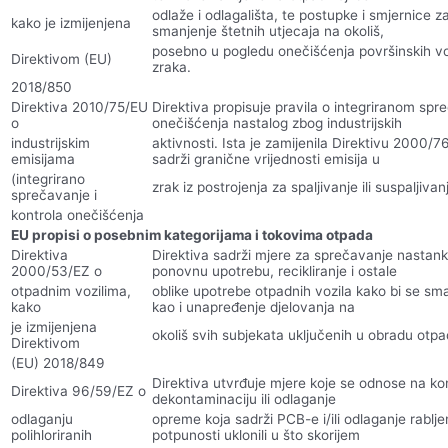
odlaže i odlagališta, te postupke i smjernice z
kako je izmijenjena
smanjenje štetnih utjecaja na okoliš,
posebno u pogledu onečišćenja površinskih vo
Direktivom (EU)
zraka.
2018/850
Direktiva 2010/75/EU
Direktiva propisuje pravila o integriranom spre
o
onečišćenja nastalog zbog industrijskih
industrijskim
aktivnosti. Ista je zamijenila Direktivu 2000/7
emisijama
sadrži granične vrijednosti emisija u
(integrirano
zrak iz postrojenja za spaljivanje ili suspaljiva
sprečavanje i
kontrola onečišćenja
EU propisi o posebnim kategorijama i tokovima otpada
Direktiva
Direktiva sadrži mjere za sprečavanje nastank
2000/53/EZ o
ponovnu upotrebu, recikliranje i ostale
otpadnim vozilima,
oblike upotrebe otpadnih vozila kako bi se sma
kako
kao i unapređenje djelovanja na
je izmijenjena
okoliš svih subjekata uključenih u obradu otpa
Direktivom
(EU) 2018/849
Direktiva utvrđuje mjere koje se odnose na ko
Direktiva 96/59/EZ o
dekontaminaciju ili odlaganje
odlaganju
opreme koja sadrži PCB-e i/ili odlaganje rablje
polihloriranih
potpunosti uklonili u što skorijem