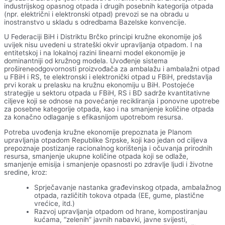
industrijskog opasnog otpada i drugih posebnih kategorija otpada
(npr. električni i elektronski otpad) prevozi se na obradu u
inostranstvo u skladu s odredbama Bazelske konvencije.
U Federaciji BiH i Distriktu Brčko principi kružne ekonomije još
uvijek nisu uvedeni u strateški okvir upravljanja otpadom. I na
entitetskoj i na lokalnoj razini linearni model ekonomije je
dominantniji od kružnog modela. Uvođenje sistema
prošireneodgovornosti proizvođača za ambalažu i ambalažni otpad
u FBiH i RS, te elektronski i elektronički otpad u FBiH, predstavlja
prvi korak u prelasku na kružnu ekonomiju u BiH. Postojeće
strategije u sektoru otpada u FBiH, RS i BD sadrže kvantitativne
ciljeve koji se odnose na povećanje recikliranja i ponovne upotrebe
za posebne kategorije otpada, kao i na smanjenje količine otpada
za konačno odlaganje s efikasnijom upotrebom resursa.
Potreba uvođenja kružne ekonomije prepoznata je Planom
upravljanja otpadom Republike Srpske, koji kao jedan od ciljeva
prepoznaje postizanje racionalnog korištenja i očuvanja prirodnih
resursa, smanjenje ukupne količine otpada koji se odlaže,
smanjenje emisija i smanjenje opasnosti po zdravlje ljudi i životne
sredine, kroz:
Sprječavanje nastanka građevinskog otpada, ambalažnog
otpada, različitih tokova otpada (EE, gume, plastične
vrećice, itd.)
Razvoj upravljanja otpadom od hrane, kompostiranjau
kućama, “zelenih” javnih nabavki, javne svijesti,