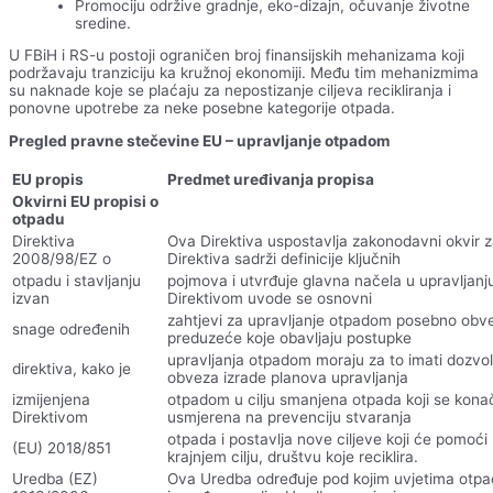
Promociju održive gradnje, eko-dizajn, očuvanje životne
sredine.
U FBiH i RS-u postoji ograničen broj finansijskih mehanizama koji
podržavaju tranziciju ka kružnoj ekonomiji. Među tim mehanizmima
su naknade koje se plaćaju za nepostizanje ciljeva recikliranja i
ponovne upotrebe za neke posebne kategorije otpada.
Pregled pravne stečevine EU – upravljanje otpadom
EU propis
Predmet uređivanja propisa
Okvirni EU propisi o
otpadu
Direktiva
Ova Direktiva uspostavlja zakonodavni okvir 
2008/98/EZ o
Direktiva sadrži definicije ključnih
otpadu i stavljanju
pojmova i utvrđuje glavna načela u upravlja
izvan
Direktivom uvode se osnovni
zahtjevi za upravljanje otpadom posebno obve
snage određenih
preduzeće koje obavljaju postupke
upravljanja otpadom moraju za to imati dozvolu il
direktiva, kako je
obveza izrade planova upravljanja
izmijenjena
otpadom u cilju smanjena otpada koji se konač
Direktivom
usmjerena na prevenciju stvaranja
otpada i postavlja nove ciljeve koji će pomoć
(EU) 2018/851
krajnjem cilju, društvu koje reciklira.
Uredba (EZ)
Ova Uredba određuje pod kojim uvjetima otpa