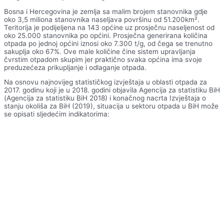
Bosna i Hercegovina je zemlja sa malim brojem stanovnika gdje
oko 3,5 miliona stanovnika naseljava površinu od 51.200km².
Teritorija je podijeljena na 143 općine uz prosječnu naseljenost od
oko 25.000 stanovnika po općini. Prosječna generirana količina
otpada po jednoj općini iznosi oko 7.300 t/g, od čega se trenutno
sakuplja oko 67%. Ove male količine čine sistem upravljanja
čvrstim otpadom skupim jer praktično svaka općina ima svoje
preduzećeza prikupljanje i odlaganje otpada.
Na osnovu najnovijeg statističkog izvještaja u oblasti otpada za
2017. godinu koji je u 2018. godini objavila Agencija za statistiku BiH
(Agencija za statistiku BiH 2018) i konačnog nacrta Izvještaja o
stanju okoliša za BiH (2019), situacija u sektoru otpada u BiH može
se opisati sljedećim indikatorima: