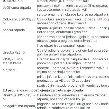
1013/2006 o
između zemalja. Uredba propisuje
postupke i režime kontrole za pošiljke otpada, 
pošiljkama otpada
i putu otpreme, vrsti otpada koji
se otprema i vrsti obrade koja se na otpad pri
Odluka 2000/532/EZ
Ova odluka sadrži klasifikaciju otpada, uključu
o
neopasnog otpada. Klasifikacija
otpada uključuje opasni otpad i uzima u obzir p
popisu otpada
Pored toga, obuhvata i granične
koncentracione vrijednosti gdje je to potrebno.
obavezujuća u pogledu određivanja da
li se otpad treba smatrati opasnim.
Ova Uredba je usvojena s ciljem boljeg praće
Uredba (EZ) br.
politike upravljanja otpadom.
2150/2002 o
Uredba ima za cilj da osigura da su podaci o st
statistikama
ponovnoj upotrebi i uklanjanju otpada
redovni, uporedivi, aktuelni i reprezentativni
o otpadu
kojima se baziraju statistike
prikupljaju se iz administrativnih izvora, put
preduzeća sa više od 10 zaposlenih),
statističkih metoda procjene ili kombinacijom 
EU propisi o radu postrojenja za tretiranje otpada
Direktiva 1999/31/EZ
Direktiva sadrži odredbe sa mjerama za post
o
otpada, posebno otpada koji je
pogodan za recikliranje ili drugi postupak koriš
odlagalištima otpada,
tehničke zahtjeve za otpad koji se