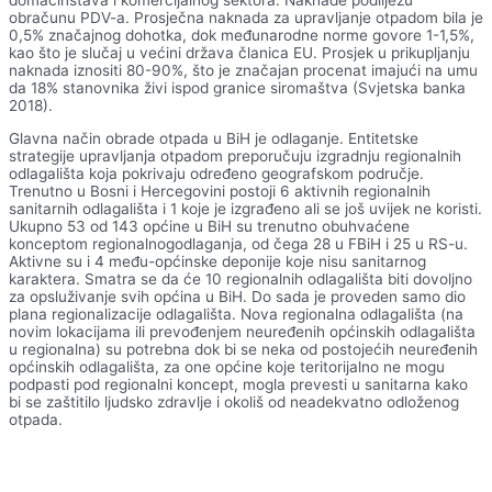
domaćinstava i komercijalnog sektora. Naknade podliježu
obračunu PDV-a. Prosječna naknada za upravljanje otpadom bila je
0,5% značajnog dohotka, dok međunarodne norme govore 1-1,5%,
kao što je slučaj u većini država članica EU. Prosjek u prikupljanju
naknada iznositi 80-90%, što je značajan procenat imajući na umu
da 18% stanovnika živi ispod granice siromaštva (Svjetska banka
2018).
Glavna način obrade otpada u BiH je odlaganje. Entitetske
strategije upravljanja otpadom preporučuju izgradnju regionalnih
odlagališta koja pokrivaju određeno geografskom područje.
Trenutno u Bosni i Hercegovini postoji 6 aktivnih regionalnih
sanitarnih odlagališta i 1 koje je izgrađeno ali se još uvijek ne koristi.
Ukupno 53 od 143 općine u BiH su trenutno obuhvaćene
konceptom regionalnogodlaganja, od čega 28 u FBiH i 25 u RS-u.
Aktivne su i 4 među-općinske deponije koje nisu sanitarnog
karaktera. Smatra se da će 10 regionalnih odlagališta biti dovoljno
za opsluživanje svih općina u BiH. Do sada je proveden samo dio
plana regionalizacije odlagališta. Nova regionalna odlagališta (na
novim lokacijama ili prevođenjem neuređenih općinskih odlagališta
u regionalna) su potrebna dok bi se neka od postojećih neuređenih
općinskih odlagališta, za one općine koje teritorijalno ne mogu
podpasti pod regionalni koncept, mogla prevesti u sanitarna kako
bi se zaštitilo ljudsko zdravlje i okoliš od neadekvatno odloženog
otpada.