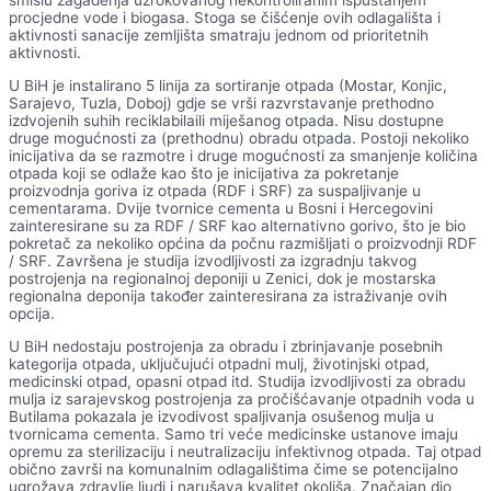
smislu zagađenja uzrokovanog nekontroliranim ispuštanjem
procjedne vode i biogasa. Stoga se čišćenje ovih odlagališta i
aktivnosti sanacije zemljišta smatraju jednom od prioritetnih
aktivnosti.
U BiH je instalirano 5 linija za sortiranje otpada (Mostar, Konjic,
Sarajevo, Tuzla, Doboj) gdje se vrši razvrstavanje prethodno
izdvojenih suhih reciklabilaili miješanog otpada. Nisu dostupne
druge mogućnosti za (prethodnu) obradu otpada. Postoji nekoliko
inicijativa da se razmotre i druge mogućnosti za smanjenje količina
otpada koji se odlaže kao što je inicijativa za pokretanje
proizvodnja goriva iz otpada (RDF i SRF) za suspaljivanje u
cementarama. Dvije tvornice cementa u Bosni i Hercegovini
zainteresirane su za RDF / SRF kao alternativno gorivo, što je bio
pokretač za nekoliko općina da počnu razmišljati o proizvodnji RDF
/ SRF. Završena je studija izvodljivosti za izgradnju takvog
postrojenja na regionalnoj deponiji u Zenici, dok je mostarska
regionalna deponija također zainteresirana za istraživanje ovih
opcija.
U BiH nedostaju postrojenja za obradu i zbrinjavanje posebnih
kategorija otpada, uključujući otpadni mulj, životinjski otpad,
medicinski otpad, opasni otpad itd. Studija izvodljivosti za obradu
mulja iz sarajevskog postrojenja za pročišćavanje otpadnih voda u
Butilama pokazala je izvodivost spaljivanja osušenog mulja u
tvornicama cementa. Samo tri veće medicinske ustanove imaju
opremu za sterilizaciju i neutralizaciju infektivnog otpada. Taj otpad
obično završi na komunalnim odlagalištima čime se potencijalno
ugrožava zdravlje ljudi i narušava kvalitet okoliša. Značajan dio