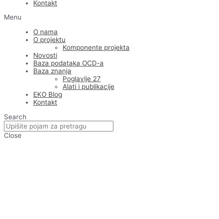
Kontakt
Menu
O nama
O projektu
Komponente projekta
Novosti
Baza podataka OCD-a
Baza znanja
Poglavlje 27
Alati i publikacije
EKO Blog
Kontakt
Search
Close