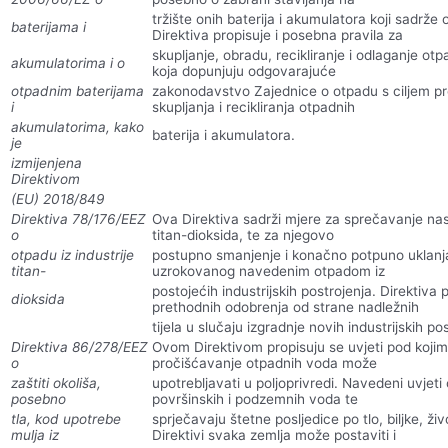
tržište onih baterija i akumulatora koji sadrže
baterijama i
Direktiva propisuje i posebna pravila za
skupljanje, obradu, recikliranje i odlaganje ot
akumulatorima i o
koja dopunjuju odgovarajuće
otpadnim baterijama
zakonodavstvo Zajednice o otpadu s ciljem p
i
skupljanja i recikliranja otpadnih
akumulatorima, kako
baterija i akumulatora.
je
izmijenjena
Direktivom
(EU) 2018/849
Direktiva 78/176/EEZ
Ova Direktiva sadrži mjere za sprečavanje nas
o
titan-dioksida, te za njegovo
otpadu iz industrije
postupno smanjenje i konačno potpuno uklanj
titan-
uzrokovanog navedenim otpadom iz
postojećih industrijskih postrojenja. Direktiva
dioksida
prethodnih odobrenja od strane nadležnih
tijela u slučaju izgradnje novih industrijskih po
Direktiva 86/278/EEZ
Ovom Direktivom propisuju se uvjeti pod kojim 
o
pročišćavanje otpadnih voda može
zaštiti okoliša,
upotrebljavati u poljoprivredi. Navedeni uvjeti 
posebno
površinskih i podzemnih voda te
tla, kod upotrebe
sprječavaju štetne posljedice po tlo, biljke, ži
mulja iz
Direktivi svaka zemlja može postaviti i