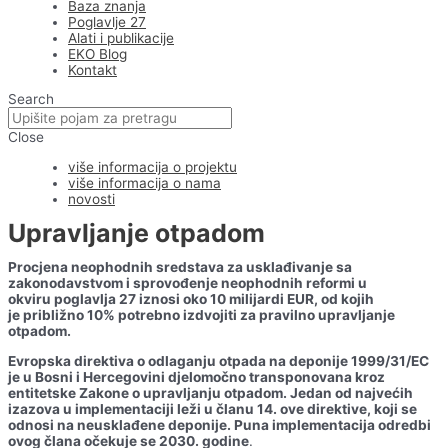
Baza znanja
Poglavlje 27
Alati i publikacije
EKO Blog
Kontakt
Search
Close
više informacija o projektu
više informacija o nama
novosti
Upravljanje otpadom
Procjena neophodnih sredstava za usklađivanje sa
zakonodavstvom i sprovođenje neophodnih reformi u
okviru poglavlja 27 iznosi oko 10 milijardi EUR, od kojih
je približno 10% potrebno izdvojiti za pravilno upravljanje
otpadom.
Evropska direktiva o odlaganju otpada na deponije 1999/31/EC
je u Bosni i Hercegovini djelomočno transponovana kroz
entitetske Zakone o upravljanju otpadom
. Jedan od najvećih
izazova u implementaciji leži u članu 14. ove direktive, koji se
odnosi na neusklađene deponije. Puna implementacija odredbi
ovog člana očekuje se 2030. godine
.