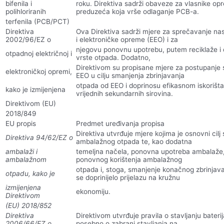
bifenila i
roku. Direktiva sadrži obaveze za vlasnike op
polihloriranih
preduzeća koja vrše odlaganje PCB-a.
terfenila (PCB/PCT)
Direktiva
Ova Direktiva sadrži mjere za sprečavanje nas
2002/96/EZ o
i elektroničke opreme (EEO) i za
njegovu ponovnu upotrebu, putem reciklaže i
otpadnoj električnoj i
vrste otpada. Dodatno,
Direktivom su propisane mjere za postupanje s
elektroničkoj opremi,
EEO u cilju smanjenja zbrinjavanja
otpada od EEO i doprinosu efikasnom iskorišta
kako je izmijenjena
vrijednih sekundarnih sirovina.
Direktivom (EU)
2018/849
EU propis
Predmet uređivanja propisa
Direktiva utvrđuje mjere kojima je osnovni cil
Direktiva 94/62/EZ o
ambalažnog otpada te, kao dodatna
ambalaži i
temeljna načela, ponovna upotreba ambalaže, re
ambalažnom
ponovnog korištenja ambalažnog
otpada i, stoga, smanjenje konačnog zbrinjav
otpadu, kako je
se doprinijelo prijelazu na kružnu
izmijenjena
ekonomiju.
Direktivom
(EU) 2018/852
Direktiva
Direktivom utvrđuje pravila o stavljanju baterij
2006/66/EZ o
posebno o zabrani stavljanja na