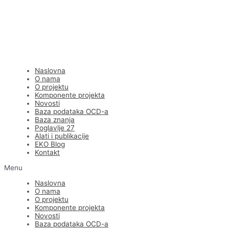
Naslovna
O nama
O projektu
Komponente projekta
Novosti
Baza podataka OCD-a
Baza znanja
Poglavlje 27
Alati i publikacije
EKO Blog
Kontakt
Menu
Naslovna
O nama
O projektu
Komponente projekta
Novosti
Baza podataka OCD-a