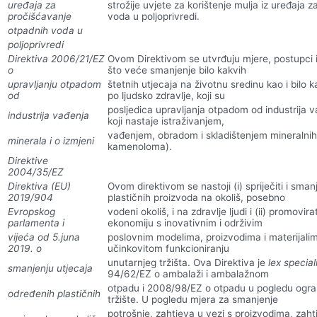
uređaja za
strožije uvjete za korištenje mulja iz uređaja 
pročišćavanje
voda u poljoprivredi.
otpadnih voda u
poljoprivredi
Direktiva 2006/21/EZ
Ovom Direktivom se utvrđuju mjere, postupci i
o
što veće smanjenje bilo kakvih
upravljanju otpadom
štetnih utjecaja na životnu sredinu kao i bilo
od
po ljudsko zdravlje, koji su
posljedica upravljanja otpadom od industrija 
industrija vađenja
koji nastaje istraživanjem,
vađenjem, obradom i skladištenjem mineralnih
minerala i o izmjeni
kamenoloma).
Direktive
2004/35/EZ
Direktiva (EU)
Ovom direktivom se nastoji (i) spriječiti i sman
2019/904
plastičnih proizvoda na okoliš, posebno
Evropskog
vodeni okoliš, i na zdravlje ljudi i (ii) promovir
parlamenta i
ekonomiju s inovativnim i održivim
vijeća od 5.juna
poslovnim modelima, proizvodima i materijalima
2019. o
učinkovitom funkcioniranju
unutarnjeg tržišta. Ova Direktiva je
lex special
smanjenju utjecaja
94/62/EZ o ambalaži i ambalažnom
otpadu i 2008/98/EZ o otpadu u pogledu ogran
određenih plastičnih
tržište. U pogledu mjera za smanjenje
potrošnje, zahtjeva u vezi s proizvodima, zah