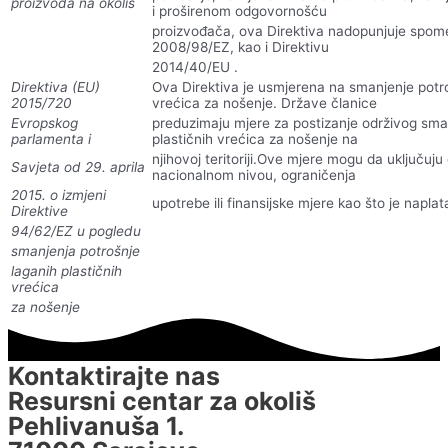
proizvoda na okoliš
i proširenom odgovornošću
proizvođača, ova Direktiva nadopunjuje spome
2008/98/EZ, kao i Direktivu
2014/40/EU .
Direktiva (EU)
Ova Direktiva je usmjerena na smanjenje potro
2015/720
vrećica za nošenje. Države članice
Evropskog
preduzimaju mjere za postizanje održivog sma
parlamenta i
plastičnih vrećica za nošenje na
njihovoj teritoriji.Ove mjere mogu da uključuju
Savjeta od 29. aprila
nacionalnom nivou, ograničenja
2015. o izmjeni
upotrebe ili finansijske mjere kao što je naplat
Direktive
94/62/EZ u pogledu
smanjenja potrošnje
laganih plastičnih
vrećica
za nošenje
Kontaktirajte nas
Resursni centar za okoliš
Pehlivanuša 1.