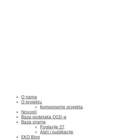
Skip
to
content
O nama
O projektu
Komponente projekta
Novosti
Baza podataka OCD-a
Baza znanja
Poglavlje 27
Alati i publikacije
EKO Blog