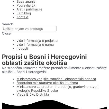
Baza znanja
Poglavlje 27
Alati i publikacije
EKO Blog
Kontakt
Search
Close
više informacija o projektu
više informacija o nama
novosti
Propisi u Bosni i Hercegovini
oblasti zaštite okoliša
Na sljedećim linkovima možete pronaći dokumente u oblasti zaštite
okoliša u Bosni i Hercegovini.
Ministarstvo vanjske trgovine i ekonomskih odnosa
Federalno ministarstvo okoliša i turizma
Ministarstvo za prostorno uređenje, građevinarstvo i
ekologiju Republike Srpske
Vlada Brčko Distrikta