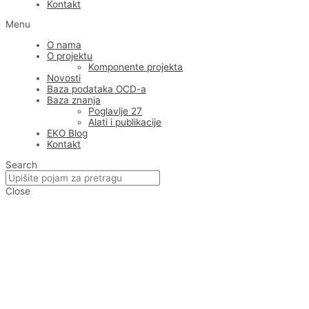
Kontakt
Menu
O nama
O projektu
Komponente projekta
Novosti
Baza podataka OCD-a
Baza znanja
Poglavlje 27
Alati i publikacije
EKO Blog
Kontakt
Search
Close