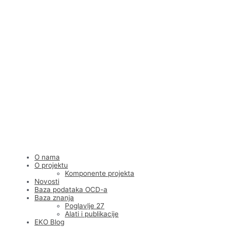
Skip
to
content
O nama
O projektu
Komponente projekta
Novosti
Baza podataka OCD-a
Baza znanja
Poglavlje 27
Alati i publikacije
EKO Blog