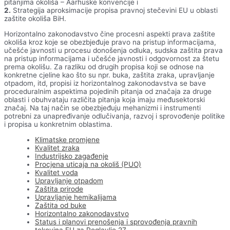
pitanjima okoliša – Aarhuske konvencije i
2.
Strategija aproksimacije propisa pravnoj stečevini EU u oblasti
zaštite okoliša BiH.
Horizontalno zakonodavstvo čine procesni aspekti prava zaštite
okoliša kroz koje se obezbjeđuje pravo na pristup informacijama,
učešće javnosti u procesu donošenja odluka, sudska zaštita prava
na pristup informacijama i učešće javnosti i odgovornost za štetu
prema okolišu. Za razliku od drugih propisa koji se odnose na
konkretne cjeline kao što su npr. buka, zaštita zraka, upravljanje
otpadom, itd, propisi iz horizontalnog zakonodavstva se bave
proceduralnim aspektima pojedinih pitanja od značaja za druge
oblasti i obuhvataju različita pitanja koja imaju međusektorski
značaj. Na taj način se obezbjeđuju mehanizmi i instrumenti
potrebni za unapređivanje odlučivanja, razvoj i sprovođenje politike
i propisa u konkretnim oblastima.
Klimatske promjene
Kvalitet zraka
Industrijsko zagađenje
Procjena uticaja na okoliš (PUO)
Kvalitet voda
Upravljanje otpadom
Zaštita prirode
Upravljanje hemikalijama
Zaštita od buke
Horizontalno zakonodavstvo
Status i planovi prenošenja i sprovođenja pravnih
tekovina EU za Poglavlje 27