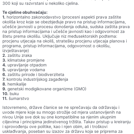
300 koji su razvrstani u nekoliko cjelina.
Te cjeline obuhvaćaju:
1.
horizontalno zakonodavstvo (procesni aspekti prava zaštite
okoliša kroz koje se obezbjeđuje pravo na pristup informacijama,
učešće javnosti u procesu donošenja odluka, sudska zaštita prava
na pristup informacijama i učešće javnosti kao i odgovornost za
štetu prema okolišu. Uključuje niz međusektorskih podtema:
procjenu utjecaja na okoliš, stratešku procjenu utjecaja planova i
programa, pristup informacijama, odgovornost o okolišu,
izvještavanje)
2.
zaštitu zraka
3.
klimatske promjene
4.
upravljanje otpadom
5.
upravljanje vodama
6.
zaštitu prirode i biodiverziteta
7.
kontrolu industrijskog zagađenja
8.
hemikalije
9.
genetski modigikovane organizme (GMO)
10.
buku
11.
šumarstvo
Istovremeno, države članice se ne sprečavaju da održavaju i
uvode mjere koje su mnogo strožije od mjera ustanovljenih na
nivou Unije sve dok su one kompatibilne sa njenim ukupnim
ciljevima i principima jedinstvenog tržišta. Takav pristup u kreiranju
i sprovođenju ove politike, kao i njen obim, ali i troškovi
usklađivanja, poseban su izazov za državu koja se priprema za