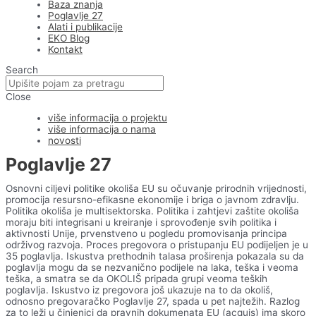
Baza znanja
Poglavlje 27
Alati i publikacije
EKO Blog
Kontakt
Search
Close
više informacija o projektu
više informacija o nama
novosti
Poglavlje 27
Osnovni ciljevi politike okoliša EU su očuvanje prirodnih vrijednosti,
promocija resursno-efikasne ekonomije i briga o javnom zdravlju.
Politika okoliša je multisektorska. Politika i zahtjevi zaštite okoliša
moraju biti integrisani u kreiranje i sprovođenje svih politika i
aktivnosti Unije, prvenstveno u pogledu promovisanja principa
održivog razvoja. Proces pregovora o pristupanju EU podijeljen je u
35 poglavlja. Iskustva prethodnih talasa proširenja pokazala su da
poglavlja mogu da se nezvanično podijele na laka, teška i veoma
teška, a smatra se da OKOLIŠ pripada grupi veoma teških
poglavlja. Iskustvo iz pregovora još ukazuje na to da okoliš,
odnosno pregovaračko Poglavlje 27, spada u pet najtežih. Razlog
za to leži u činjenici da pravnih dokumenata EU (acquis) ima skoro