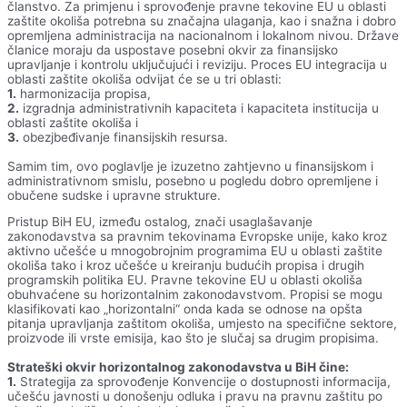
članstvo. Za primjenu i sprovođenje pravne tekovine EU u oblasti
zaštite okoliša potrebna su značajna ulaganja, kao i snažna i dobro
opremljena administracija na nacionalnom i lokalnom nivou. Države
članice moraju da uspostave posebni okvir za finansijsko
upravljanje i kontrolu uključujući i reviziju. Proces EU integracija u
oblasti zaštite okoliša odvijat će se u tri oblasti:
1.
harmonizacija propisa,
2.
izgradnja administrativnih kapaciteta i kapaciteta institucija u
oblasti zaštite okoliša i
3.
obezjbeđivanje finansijskih resursa.
Samim tim, ovo poglavlje je izuzetno zahtjevno u finansijskom i
administrativnom smislu, posebno u pogledu dobro opremljene i
obučene sudske i upravne strukture.
Pristup BiH EU, između ostalog, znači usaglašavanje
zakonodavstva sa pravnim tekovinama Evropske unije, kako kroz
aktivno učešće u mnogobrojnim programima EU u oblasti zaštite
okoliša tako i kroz učešće u kreiranju budućih propisa i drugih
programskih politika EU. Pravne tekovine EU u oblasti okoliša
obuhvaćene su horizontalnim zakonodavstvom. Propisi se mogu
klasifikovati kao „horizontalni“ onda kada se odnose na opšta
pitanja upravljanja zaštitom okoliša, umjesto na specifične sektore,
proizvode ili vrste emisija, kao što je slučaj sa drugim propisima.
Strateški okvir horizontalnog zakonodavstva u BiH čine:
1.
Strategija za sprovođenje Konvencije o dostupnosti informacija,
učešću javnosti u donošenju odluka i pravu na pravnu zaštitu po