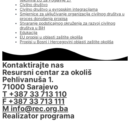
Civilno društvo
Civilno društvo u evropskim integracijama
Smjernice za uključivanje organizacija civilnog društva u
proces donošenja propisa
Stvaranje podsticajnog okruženja za razvoj civilnog
društva u BiH
Edukacija
EU propisi u oblasti zaštite okoliša
Propisi u Bosni i Hercegovini oblasti zaštite okoliša
Kontaktirajte nas
Resursni centar za okoliš
Pehlivanuša 1.
71000 Sarajevo
T +387 33 713 110
F +387 33 713 111
M info@rec.org.ba
Realizator programa