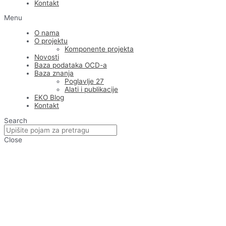
Kontakt
Menu
O nama
O projektu
Komponente projekta
Novosti
Baza podataka OCD-a
Baza znanja
Poglavlje 27
Alati i publikacije
EKO Blog
Kontakt
Search
Close