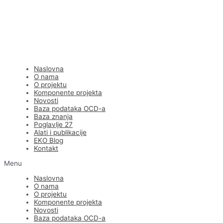
Naslovna
O nama
O projektu
Komponente projekta
Novosti
Baza podataka OCD-a
Baza znanja
Poglavlje 27
Alati i publikacije
EKO Blog
Kontakt
Menu
Naslovna
O nama
O projektu
Komponente projekta
Novosti
Baza podataka OCD-a