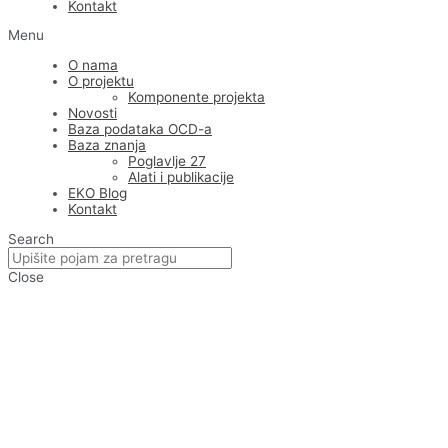
Kontakt
Menu
O nama
O projektu
Komponente projekta
Novosti
Baza podataka OCD-a
Baza znanja
Poglavlje 27
Alati i publikacije
EKO Blog
Kontakt
Search
Close