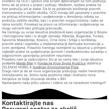
svedeno na OCD i upravo one svojim djelovanjem na tom području
brinu da se prava u praksi i poštuju. Međutim, sudska praksa na
tom području još je slaba. Da bi se potaknulo korištenje pravnih
instrumenata u zaštiti okoliša, OCD moraju biti upoznate s pravima
na pristup informacijama i sudjelovanje u donošenju odluka na
području zaštite okoliša, kao i o pravnim mogućnostima i kako se
njima koristiti. Ponekad se pravo na informiranje i sudjelovanje ne
mogu ostvariti bez pristupa pravosuđu.
Na treningu su svoja iskustva predstavili kako organizacije iz Bosne
i Hercegovine tako i iz drugih zemalja: Albanija, Bugarska, Turska,
Sjeverna Makedonija, Kosovo, Crna Gora i Srbija o korištenju
pravnih alata i napretku u implemenetaciji Aarhuske konvencije u
ovim zemljama. Polaznici treninga razmijenili su iskustva u primjeni
najboljih praksi za sudjelovanje javnosti i međusektorsku suradnju u
odgovornom upravljanju prirodnim resursima.
Posebno nam je zadovoljstvo što je sa nama bila i svoje iskustvo
podijelila
Maida Bilal
iz
Fondacija Krug života Kruščica
dobitnica
ZELENOG NOBELA
Goldman Environmental Prize
Drago nam je da se nove organizacije pridružuju našim treninzima.
Umrežavamo se, širimo naše pozitivne ideje i kreiramo nove
inicijative za bolje očuvanje okoliša u BiH.
Nastavljamo našu priču uskoro i vidimo se na narednom treningu!!!
Kontaktirajte nas
Resursni centar za okoliš