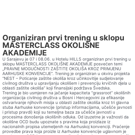
Organiziran prvi trening u sklopu
MASTERCLASS OKOLIŠNE
AKADEMIJE
U Sarajevu je 07 i 08.06. u Hotelu HILLS organiziran prvi trening u
sklopu MASTERCLASS OKOLIŠNE AKADEMIJE posvećen temi
„PRAVNE MOGUĆNOSTI ZAŠTITE OKOLIŠA KROZ PRIMJENU
AARHUSKE KONVENCIJE”. Trening je organiziran u okviru projekta
“NEST – Poticanje zaštite okoliša kroz učinkovitije sudjelovanje
civilnog društva u upravljanju okolišem i prevenciju krvičnih djela u
oblasti zaštite okoliša” koji finansijski podržava Švedska.
Trening je bio usmjeren na jačanje kapaciteta “grassroot” okolišnih
organizacija civilnog društva u Bosni i Hercegovini za efikasnije
ostvarivanje njihovih misija u oblasti zaštite okoliša kroz tri glavna
stuba Aarhuske konvencije (pristup informacijama, učešće javnosti
i pristup pravdi) koji su temeljna baza za učešće javnosti u
procesima donošenja okolišnih odluka. Od izuzetne je važnosti da
okolišne OCD budu upoznate s pravima koja proizlaze iz
nacionalnih propisa utemeljenih na Aarhuskoj konvenciji. Praćenje
provedbe prava koja proizle iz Aarhuske konvencije uglavnom je