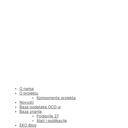
Skip
to
content
O nama
O projektu
Komponente projekta
Novosti
Baza podataka OCD-a
Baza znanja
Poglavlje 27
Alati i publikacije
EKO Blog