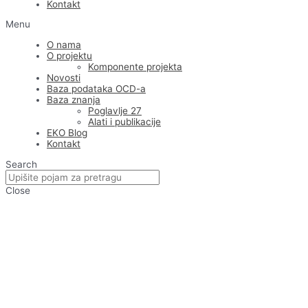
Kontakt
Menu
O nama
O projektu
Komponente projekta
Novosti
Baza podataka OCD-a
Baza znanja
Poglavlje 27
Alati i publikacije
EKO Blog
Kontakt
Search
Close