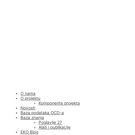
Skip
to
content
O nama
O projektu
Komponente projekta
Novosti
Baza podataka OCD-a
Baza znanja
Poglavlje 27
Alati i publikacije
EKO Blog