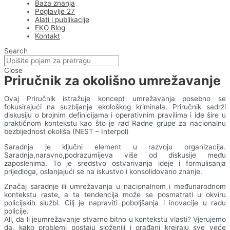
Baza znanja
Poglavlje 27
Alati i publikacije
EKO Blog
Kontakt
Search
Close
Priručnik za okolišno umrežavanje
Ovaj Priručnik istražuje koncept umrežavanja posebno se
fokusirajući na suzbijanje ekološkog kriminala. Priručnik sadrži
diskusiju o brojnim definicijama i operativnim pravilima i ide šire u
praktičnom kontekstu kao što je rad Radne grupe za nacionalnu
bezbijednost okoliša (NEST – Interpol)
Saradnja je ključni element u razvoju organizacija.
Saradnja,naravno,podrazumijeva više od diskusije među
zaposlenima. To je sredstvo ostvarivanja ideje i formulisanja
prijedloga, oslanjajući se na iskustvo i konsolidovano znanje.
Značaj saradnje ili umrežavanja u nacionalnom i međunarodnom
kontekstu raste, a ta tendencija može se posmatrati u okviru
policijskih službi. Cilj je napraviti poboljšanja i inovacije u radu
policije.
Ali, da li jeumrežavanje stvarno bitno u kontekstu vlasti? Vjerujemo
da, kako problemi postaju složeniji i građani kreiraju sve veće