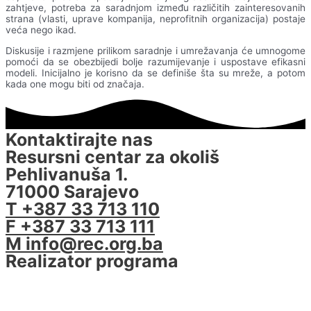
zahtjeve, potreba za saradnjom između različitih zainteresovanih
strana (vlasti, uprave kompanija, neprofitnih organizacija) postaje
veća nego ikad.
Diskusije i razmjene prilikom saradnje i umrežavanja će umnogome
pomoći da se obezbijedi bolje razumijevanje i uspostave efikasni
modeli. Inicijalno je korisno da se definiše šta su mreže, a potom
kada one mogu biti od značaja.
Kontaktirajte nas
Resursni centar za okoliš
Pehlivanuša 1.
71000 Sarajevo
T +387 33 713 110
F +387 33 713 111
M info@rec.org.ba
Realizator programa