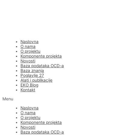
Naslovna
O nama
O projektu
Komponente projekta
Novosti
Baza podataka OCD-a
Baza znanja
Poglavlje 27
Alati i publikacije
EKO Blog
Kontakt
Menu
Naslovna
O nama
O projektu
Komponente projekta
Novosti
Baza podataka OCD-a